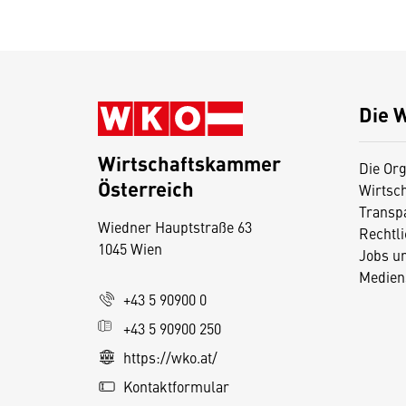
Die 
Wirtschaftskammer
Die Org
Österreich
Wirtsc
D
Transp
Wiedner Hauptstraße 63
i
Rechtl
1045 Wien
Jobs u
e
Medien
s
+43 5 90900 0
e
+43 5 90900 250
S
e
https://wko.at/
it
Kontaktformular
e