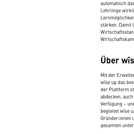
automatisch das
Lehrlinge wirkl
Lernmöglichkeit
stärken. Damit 
Wirtschaftsstan
Wirtschaftskam
Über wîs
Mit der Erweite
wîse up das bes
der Plattform s
abdecken, auch
Verfügung – und
begleitet wîse
Gründer:innen u
gesamten unter