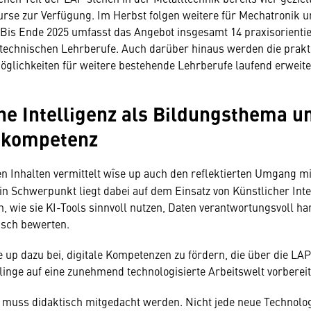
rse zur Verfügung. Im Herbst folgen weitere für Mechatronik 
 Bis Ende 2025 umfasst das Angebot insgesamt 14 praxisorientie
 technischen Lehrberufe. Auch darüber hinaus werden die prak
glichkeiten für weitere bestehende Lehrberufe laufend erweite
he Intelligenz als Bildungsthema u
skompetenz
n Inhalten vermittelt wîse up auch den reflektierten Umgang mit
in Schwerpunkt liegt dabei auf dem Einsatz von Künstlicher Inte
n, wie sie KI-Tools sinnvoll nutzen, Daten verantwortungsvoll 
isch bewerten.
e up dazu bei, digitale Kompetenzen zu fördern, die über die LAP
linge auf eine zunehmend technologisierte Arbeitswelt vorbereit
g muss didaktisch mitgedacht werden. Nicht jede neue Technolo