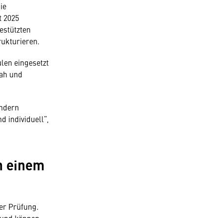
ie
t 2025
estützten
rukturieren.
len eingesetzt
nah und
ondern
d individuell“,
n einem
er Prüfung.