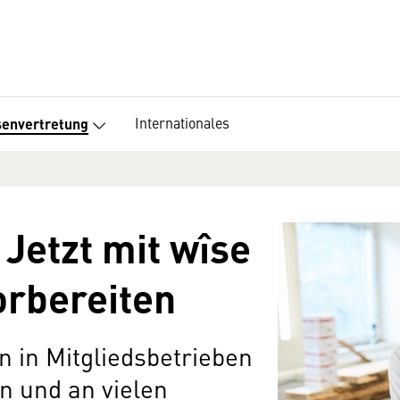
Internationales
senvertretung
 Jetzt mit wîse
orbereiten
n in Mitgliedsbetrieben
 und an vielen