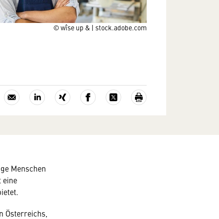
© wîse up & | stock.adobe.com
unge Menschen
 eine
ietet.
n Österreichs,