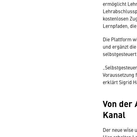
ermöglicht Lehrl
Lehrabschlusspr
kostenlosen Zug
Lernpfaden, die
Die Plattform w
und ergänzt die
selbstgesteuert
„Selbstgesteuert
Voraussetzung f
erklärt Sigrid 
Von der 
Kanal
Der neue wîse u