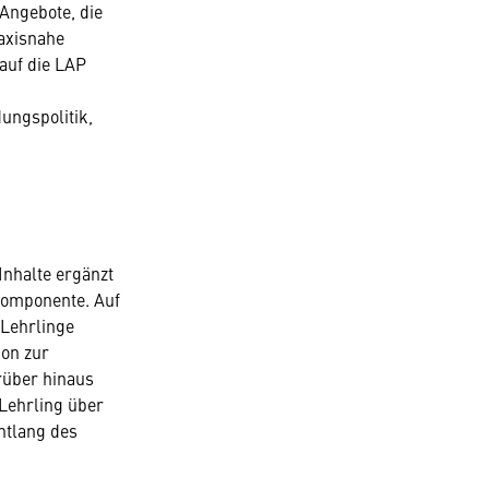
Angebote, die
raxisnahe
 auf die LAP
ungspolitik,
Inhalte ergänzt
Komponente. Auf
 Lehrlinge
ion zur
rüber hinaus
Lehrling über
ntlang des