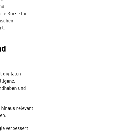
und
rte Kurse für
tischen
rt.
nd
 digitalen
lligenz:
handhaben und
 hinaus relevant
en.
gie verbessert