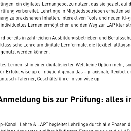
ingen, ein digitales Lernangebot zu nutzen, das sie gezielt auf d
üfung vorbereitet. Lehrlinge in Mitgliedsbetrieben erhalten sei
ang zu praxisnahen Inhalten, interaktiven Tools und neuen KI-g
 individuelles Lernen ermöglichen und den Weg zur LAP klar st
ird bereits in zahlreichen Ausbildungsbetrieben und Berufsschu
 klassische Lehre um digitale Lernformate, die flexibel, alltags
 genutzt werden können.
es Lernen ist in einer digitalisierten Welt keine Option mehr, s
ür Erfolg. wîse up ermöglicht genau das – praxisnah, flexibel un
Hantusch-Taferner, Geschäftsführerin von wîse up.
Anmeldung bis zur Prüfung: alles i
p-Kanal „Lehre & LAP“ begleitet Lehrlinge durch alle Phasen d