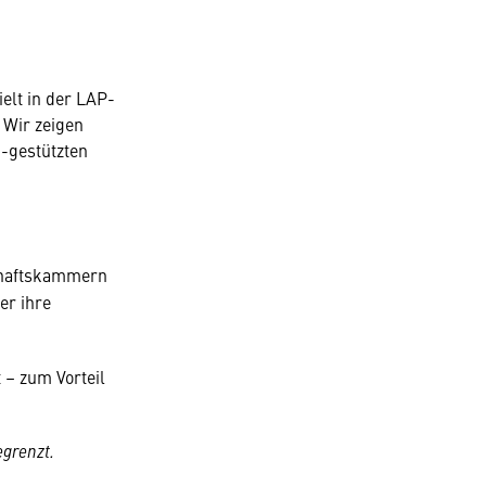
elt in der LAP-
 Wir zeigen
I-gestützten
schaftskammern
er ihre
t – zum Vorteil
egrenzt.