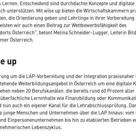
 Lernen. Entscheidend sind durchdachte Konzepte und digitale 
ich unterstützen. Mit wîse up bieten die Wirtschaftskammern p
en, die Orientierung geben und Lehrlinge in ihrer Vorbereitung
leisten wir auch einen Beitrag zur Wettbewerbsfähigkeit des
dorts Österreich“, betont Melina Schneider-Lugger, Leiterin Bild
mer Österreich.
e up
rung um die LAP-Vorbereitung und der Integration praxisnaher 
tehende Weiterbildungsangebot in Österreich um eine digitale 
tehen neben 20 Berufskanälen, die bereits rund 60 Prozent aller
 überfachliche Lerninhalte wie Finanzbildung oder Kommunikat
 nun auch ein eigener Kanal für die Lehrabschlussprüfung. Da
 up junge Menschen und Unternehmen über die LAP hinaus: vom 
nd Einpersonenunternehmen bis hin zu etablierten Betrieben e
nehmerischen Lebenszyklus.