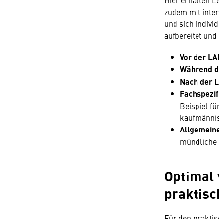
Hier erhalten L
zudem mit inter
und sich individ
aufbereitet un
Vor der LA
Während d
Nach der L
Fachspezif
Beispiel fü
kaufmännis
Allgemeine
mündliche
Optimal 
praktisc
Für den praktisc