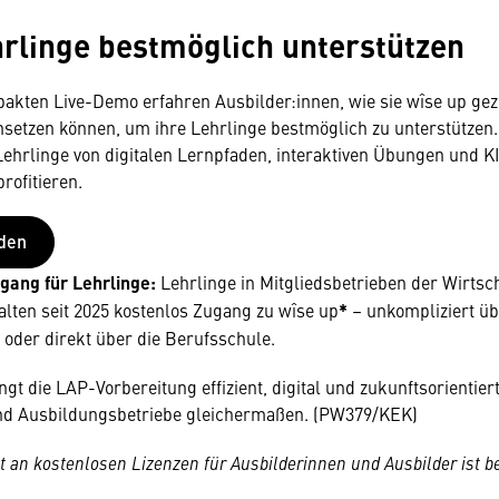
hrlinge bestmöglich unterstützen
akten Live-Demo erfahren Ausbilder:innen, wie sie wîse up gezi
nsetzen können, um ihre Lehrlinge bestmöglich zu unterstützen.
Lehrlinge von digitalen Lernpfaden, interaktiven Übungen und K
ofitieren.
lden
gang für Lehrlinge:
Lehrlinge in Mitgliedsbetrieben der Wirt
alten seit 2025 kostenlos Zugang zu wîse up
*
– unkompliziert üb
 oder direkt über die Berufsschule.
ngt die LAP-Vorbereitung effizient, digital und zukunftsorientier
und Ausbildungsbetriebe gleichermaßen. (PW379/KEK)
 an kostenlosen Lizenzen für Ausbilderinnen und Ausbilder ist b