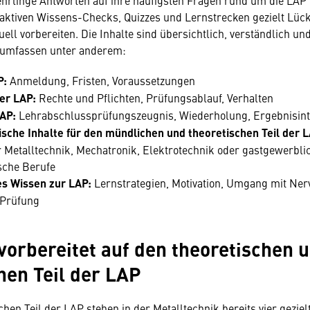
ehrlinge Antworten auf ihre häufigsten Fragen rund um die LAP
aktiven Wissens-Checks, Quizzes und Lernstrecken gezielt Lüc
uell vorbereiten. Die Inhalte sind übersichtlich, verständlich und
d umfassen unter anderem:
P:
Anmeldung, Fristen, Voraussetzungen
er LAP:
Rechte und Pflichten, Prüfungsablauf, Verhalten
AP:
Lehrabschlussprüfungszeugnis, Wiederholung, Ergebnisint
ische Inhalte für den mündlichen und theoretischen Teil der L
r Metalltechnik, Mechatronik, Elektrotechnik oder gastgewerbli
che Berufe
s Wissen zur LAP:
Lernstrategien, Motivation, Umgang mit Nerv
 Prüfung
vorbereitet auf den theoretischen 
hen Teil der LAP
hen Teil der LAP stehen in der Metalltechnik bereits vier geziel