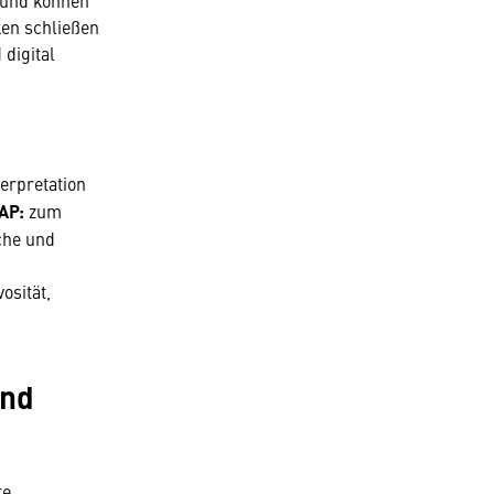
 und können
ken schließen
 digital
erpretation
AP:
zum
che und
osität,
und
te