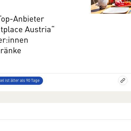
Top-Anbieter
tplace Austria“
er:innen
tränke
el ist älter als 90 Tage