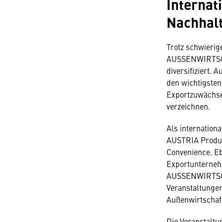
Internat
Nachhalt
Trotz schwierig
AUSSENWIRTSCHA
diversifiziert.
den wichtigsten
Exportzuwächse 
verzeichnen.
Als internatio
AUSTRIA Produk
Convenience. Eb
Exportunterneh
AUSSENWIRTSCH
Veranstaltungen
Außenwirtschaf
Die Veranstaltu