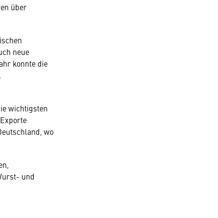
ren über
hischen
auch neue
ahr konnte die
.
ie wichtigsten
-Exporte
Deutschland, wo
en,
Wurst- und