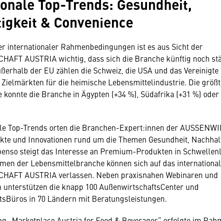
ionale Top-Trends: Gesundheit,
igkeit & Convenience
er internationaler Rahmenbedingungen ist es aus Sicht der
FT AUSTRIA wichtig, dass sich die Branche künftig noch stär
 Außerhalb der EU zählen die Schweiz, die USA und das Vereinigte
 Zielmärkten für die heimische Lebensmittelindustrie. Die größ
konnte die Branche in Ägypten (+34 %), Südafrika (+31 %) oder 
nale Top-Trends orten die Branchen-Expert:innen der AUSSEN
te und Innovationen rund um die Themen Gesundheit, Nachhalt
enso steigt das Interesse an Premium-Produkten in Schwellenl
men der Lebensmittelbranche können sich auf das internationa
AFT AUSTRIA verlassen. Neben praxisnahen Webinaren und
 unterstützen die knapp 100 AußenwirtschaftsCenter und
tsBüros in 70 Ländern mit Beratungsleistungen.
ng „Marketplace Austria for Food & Beverages“ erfolgte im Rah