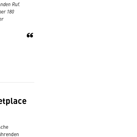
enden Ruf.
ber 180
er
etplace
sche
führenden