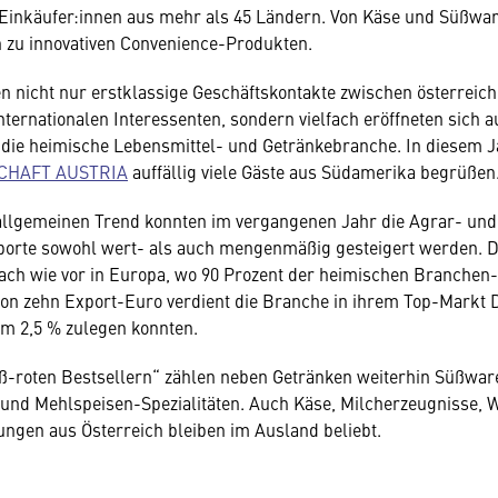
 Einkäufer:innen aus mehr als 45 Ländern. Von Käse und Süßwa
n zu innovativen Convenience-Produkten.
n nicht nur erstklassige Geschäftskontakte zwischen österreic
nternationalen Interessenten, sondern vielfach eröffneten sich 
die heimische Lebensmittel- und Getränkebranche. In diesem J
CHAFT AUSTRIA
auffällig viele Gäste aus Südamerika begrüßen
llgemeinen Trend konnten im vergangenen Jahr die Agrar- und
porte sowohl wert- als auch mengenmäßig gesteigert werden. D
ach wie vor in Europa, wo 90 Prozent der heimischen Branchen
von zehn Export-Euro verdient die Branche in ihrem Top-Markt 
m 2,5 % zulegen konnten.
ß-roten Bestsellern“ zählen neben Getränken weiterhin Süßwar
und Mehlspeisen-Spezialitäten. Auch Käse, Milcherzeugnisse, 
ungen aus Österreich bleiben im Ausland beliebt.