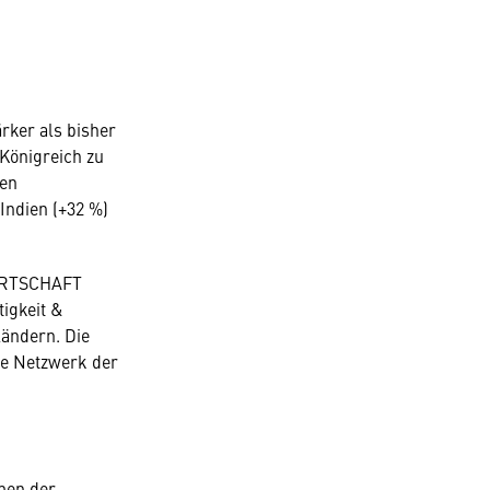
ker als bisher
 Königreich zu
ten
Indien (+32 %)
WIRTSCHAFT
igkeit &
ändern. Die
le Netzwerk der
men der