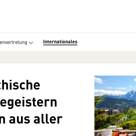
Internationales
senvertretung
chische
egeistern
n aus aller