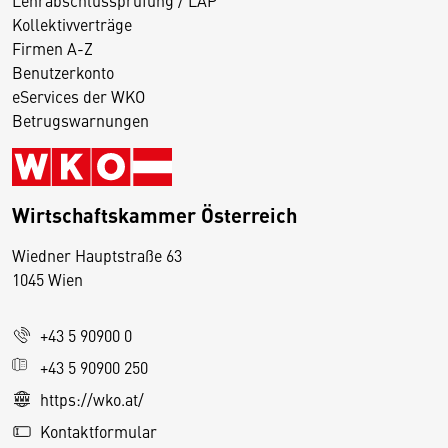
Lehrabschlussprüfung / LAP
Kollektivverträge
Firmen A-Z
Benutzerkonto
eServices der WKO
Betrugswarnungen
Wirtschaftskammer Österreich
Wiedner Hauptstraße 63
D
1045 Wien
i
e
+43 5 90900 0
s
e
+43 5 90900 250
S
https://wko.at/
e
Kontaktformular