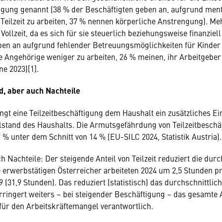
tigung genannt (38 % der Beschäftigten geben an, aufgrund men
Teilzeit zu arbeiten, 37 % nennen körperliche Anstrengung). Mehr
n Vollzeit, da es sich für sie steuerlich beziehungsweise finanziell
ben an aufgrund fehlender Betreuungsmöglichkeiten für Kinder
e Angehörige weniger zu arbeiten, 26 % meinen, ihr Arbeitgeber
ne 2023)[1].
, aber auch Nachteile
ingt eine Teilzeitbeschäftigung dem Haushalt ein zusätzliches 
stand des Haushalts. Die Armutsgefährdung von Teilzeitbeschäft
 % unter dem Schnitt von 14 % (EU-SILC 2024, Statistik Austria).
h Nachteile: Der steigende Anteil von Teilzeit reduziert die durc
ie erwerbstätigen Österreicher arbeiteten 2024 um 2,5 Stunden 
9 (31,9 Stunden). Das reduziert (statistisch) das durchschnittl
rringert weiters – bei steigender Beschäftigung – das gesamte
 für den Arbeitskräftemangel verantwortlich.