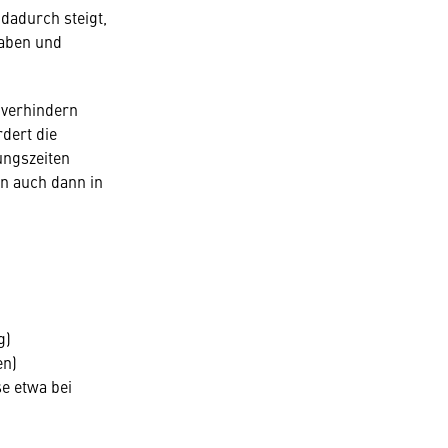
dadurch steigt,
gaben und
t verhindern
dert die
ungszeiten
en auch dann in
g)
en)
e etwa bei