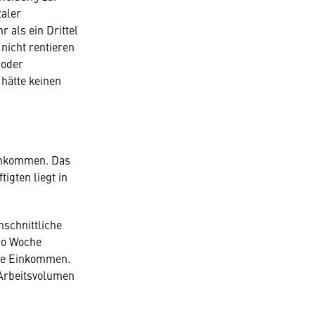
taler
 als ein Drittel
 nicht rentieren
 oder
 hätte keinen
Einkommen. Das
igten liegt in
hschnittliche
pro Woche
iche Einkommen.
 Arbeitsvolumen