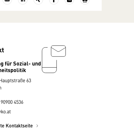
kt
g für Sozial- und
eitspolitik
Hauptstraße 63
n
 90900 4536
ko.at
rte Kontaktseite