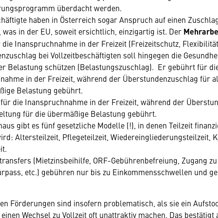
rungsprogramm überdacht werden.
chäftigte haben in Österreich sogar Anspruch auf einen Zuschla
 was in der EU, soweit ersichtlich, einzigartig ist. Der
Mehrarbe
 die Inanspruchnahme in der Freizeit (Freizeitschutz, Flexibilitä
zuschlag bei Vollzeitbeschäftigten soll hingegen die Gesundhei
r Belastung schützen (Belastungszuschlag). Er gebührt für di
nahme in der Freizeit, während der Überstundenzuschlag für al
ßige Belastung gebührt.
 für die Inanspruchnahme in der Freizeit, während der Überst
geltung für die übermäßige Belastung gebührt.
aus gibt es fünf gesetzliche Modelle (!), in denen Teilzeit finanzi
ird: Altersteilzeit, Pflegeteilzeit, Wiedereingliederungsteilzeit, 
it.
ltransfers (Mietzinsbeihilfe, ORF-Gebührenbefreiung, Zugang zu
urpass, etc.) gebühren nur bis zu Einkommensschwellen und geh
en Förderungen sind insofern problematisch, als sie ein Aufsto
 einen Wechsel zu Vollzeit oft unattraktiv machen. Das bestätigt