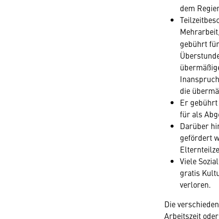
dem Regie
Teilzeitbes
Mehrarbeit,
gebührt für
Überstunden
übermäßige
Inanspruch
die übermä
Er gebührt
für als Ab
Darüber hin
gefördert w
Elternteilze
Viele Sozia
gratis Kult
verloren.
Die verschieden
Arbeitszeit oder