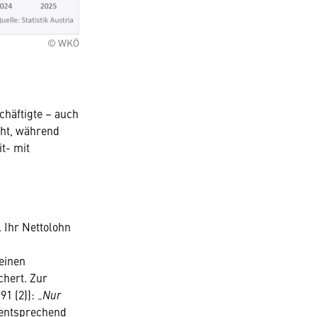
© WKÖ
chäftigte – auch
cht, während
t- mit
. Ihr Nettolohn
keinen
chert. Zur
1 (2)): „
Nur
 entsprechend