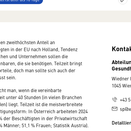
den zweithöchsten Anteil an
Konta
tigten in der EU nach Holland, Tendenz
chen und Unternehmen sollen die
Abteilun
inbaren, die sie benötigen. Teilzeit bringt
Gesundh
rteile, doch man sollte sich auch der
st sein.
Wiedner 
1045 Wie
icht man, wenn die vereinbarte
it unter 40 Stunden (in vielen Branchen
+43 5
n) liegt. Teilzeit ist die meistverbreitete
sp@w
ftigungsform: In Österreich arbeiteten 2024
% der Beschäftigten in der Privatwirtschaft
Detaillie
7 % Männer; 51,1 % Frauen; Statistik Austria).