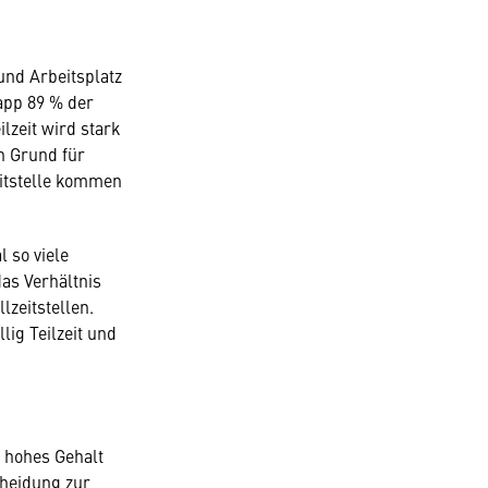
und Arbeitsplatz
napp 89 % der
lzeit wird stark
in Grund für
eitstelle kommen
 so viele
das Verhältnis
lzeitstellen.
lig Teilzeit und
in hohes Gehalt
heidung zur