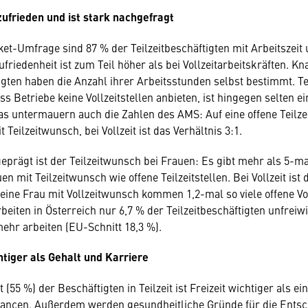
zufrieden und ist stark nachgefragt
et-Umfrage sind 87 % der Teilzeitbeschäftigten mit Arbeitszeit 
ufriedenheit ist zum Teil höher als bei Vollzeitarbeitskräften. K
igten haben die Anzahl ihrer Arbeitsstunden selbst bestimmt. Tei
s Betriebe keine Vollzeitstellen anbieten, ist hingegen selten e
 Das untermauern auch die Zahlen des AMS: Auf eine offene Teilz
t Teilzeitwunsch, bei Vollzeit ist das Verhältnis 3:1.
prägt ist der Teilzeitwunsch bei Frauen: Es gibt mehr als 5-mal
en mit Teilzeitwunsch wie offene Teilzeitstellen. Bei Vollzeit ist 
eine Frau mit Vollzeitwunsch kommen 1,2-mal so viele offene Vol
beiten in Österreich nur 6,7 % der Teilzeitbeschäftigten unfreiwil
ehr arbeiten (EU-Schnitt 18,3 %).
chtiger als Gehalt und Karriere
 (55 %) der Beschäftigten in Teilzeit ist Freizeit wichtiger als e
hancen. Außerdem werden gesundheitliche Gründe für die Entsc