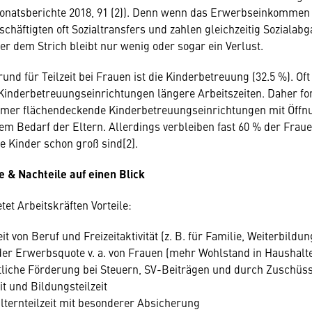
onatsberichte 2018, 91 (2)). Denn wenn das Erwerbseinkommen 
schäftigten oft Sozialtransfers und zahlen gleichzeitig Sozialab
er dem Strich bleibt nur wenig oder sogar ein Verlust.
und für Teilzeit bei Frauen ist die Kinderbetreuung (32.5 %). Of
inderbetreuungseinrichtungen längere Arbeitszeiten. Daher for
mer flächendeckende Kinderbetreuungseinrichtungen mit Öffn
m Bedarf der Eltern. Allerdings verbleiben fast 60 % der Frau
die Kinder schon groß sind[2].
le & Nachteile auf einen Blick
etet Arbeitskräften Vorteile:
it von Beruf und Freizeitaktivität (z. B. für Familie, Weiterbildun
er Erwerbsquote v. a. von Frauen (mehr Wohlstand in Haushalt
atliche Förderung bei Steuern, SV-Beiträgen und durch Zuschüss
eit und Bildungsteilzeit
lternteilzeit mit besonderer Absicherung