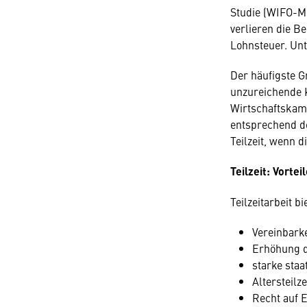
Studie (WIFO-M
verlieren die Be
Lohnsteuer. Unt
Der häufigste Gr
unzureichende K
Wirtschaftskam
entsprechend de
Teilzeit, wenn 
Teilzeit: Vortei
Teilzeitarbeit bi
Vereinbarke
Erhöhung d
starke sta
Altersteilz
Recht auf E