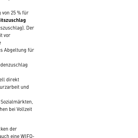
g von 25 % für
itszuschlag
tszuschlag). Der
t vor
e
s Abgeltung für
undenzuschlag
ell direkt
Kurzarbeit und
 Sozialmärkten,
en bei Vollzeit
cken der
 auch eine WIFO-