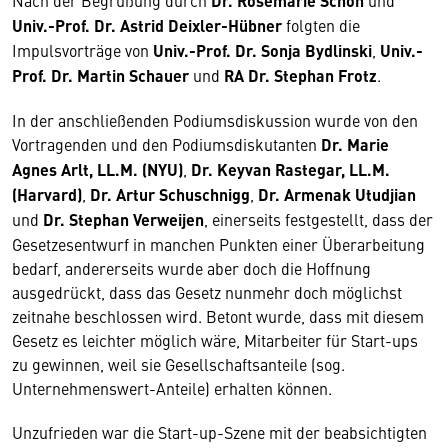
Nach der Begrüßung durch
Dr. Rosemarie Schön
und
Univ.-Prof. Dr. Astrid Deixler-Hübner
folgten die
Impulsvorträge von
Univ.-Prof. Dr. Sonja Bydlinski
,
Univ.-
Prof. Dr. Martin Schauer
und
RA Dr. Stephan Frotz
.
In der anschließenden Podiumsdiskussion wurde von den
Vortragenden und den Podiumsdiskutanten
Dr. Marie
Agnes Arlt, LL.M. (NYU)
,
Dr. Keyvan Rastegar, LL.M.
(Harvard)
,
Dr. Artur Schuschnigg
,
Dr. Armenak Utudjian
und
Dr. Stephan Verweijen
, einerseits festgestellt, dass der
Gesetzesentwurf in manchen Punkten einer Überarbeitung
bedarf, andererseits wurde aber doch die Hoffnung
ausgedrückt, dass das Gesetz nunmehr doch möglichst
zeitnahe beschlossen wird. Betont wurde, dass mit diesem
Gesetz es leichter möglich wäre, Mitarbeiter für Start-ups
zu gewinnen, weil sie Gesellschaftsanteile (sog.
Unternehmenswert-Anteile) erhalten können.
Unzufrieden war die Start-up-Szene mit der beabsichtigten