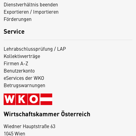
Dienstverhältnis beenden
Exportieren / Importieren
Förderungen
Service
Lehrabschlussprüfung / LAP
Kollektivverträge
Firmen A-Z
Benutzerkonto
eServices der WKO
Betrugswarnungen
Wirtschaftskammer Österreich
Wiedner Hauptstraße 63
D
1045 Wien
i