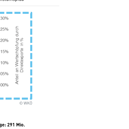
© WKÖ
ge: 291 Mio.