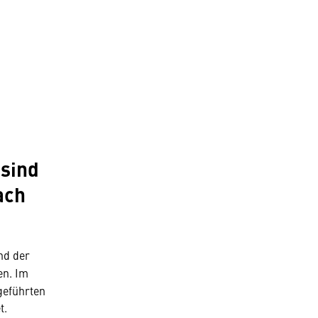
sind
ach
nd der
en. Im
geführten
t.