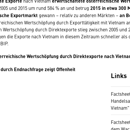
te Exporte
nach Vietnam
erwirtschaftete österreichische We
 2005 und 2015 um rund 584 % an und betrug
2015 in etwa 300 
sche Exportmarkt
gewann – relativ zu anderen Märkten –
an B
rreichischen Wertschöpfung durch Exporttätigkeit mit Vietnam 
en Wertschöpfung durch Direktexporte stieg zwischen 2005 und
gen die Exporte nach Vietnam in diesem Zeitraum schneller als 
 BIP.
erreichische Wertschöpfung durch Direktexporte nach Vietn
durch Endnachfrage zeigt Offenheit
Links
Factsheet
Handels
Vietnam"
Factsheet
dem Wac