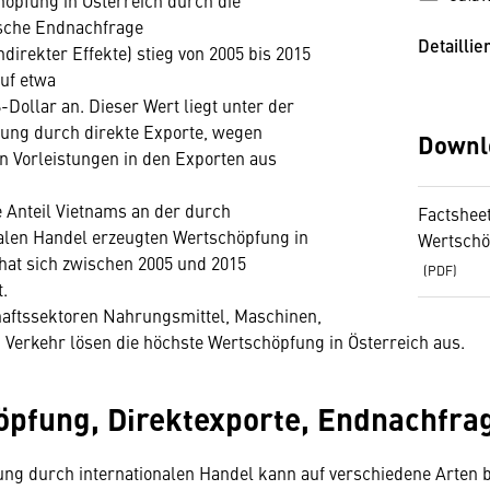
höpfung in Österreich durch die
sche Endnachfrage
Detaillie
indirekter Effekte) stieg von 2005 bis 2015
uf etwa
-Dollar an. Dieser Wert liegt unter der
ung durch direkte Exporte, wegen
Downl
n Vorleistungen in den Exporten aus
e Anteil Vietnams an der durch
Factsheet
nalen Handel erzeugten Wertschöpfung in
Wertschö
hat sich zwischen 2005 und 2015
t.
haftssektoren Nahrungsmittel, Maschinen,
 Verkehr lösen die höchste Wertschöpfung in Österreich aus.
pfung, Direktexporte, Endnachfra
ng durch internationalen Handel kann auf verschiedene Arten 