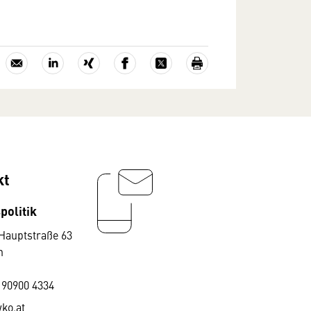
kt
politik
Hauptstraße 63
n
 90900 4334
ko.at