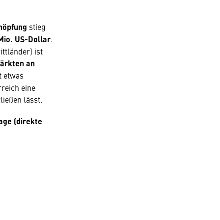
chöpfung
stieg
Mio. US-Dollar
.
ttländer) ist
ärkten an
t etwas
rreich eine
fließen lässt.
age (direkte