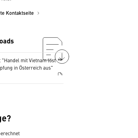
rte Kontaktseite
oads
 "Handel mit Vietnam löst
PDF
pfung in Österreich aus"
ge?
berechnet