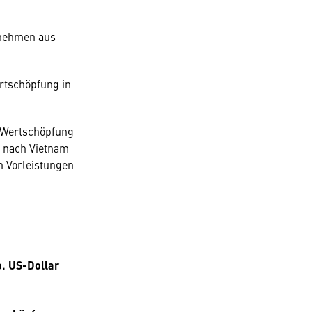
rnehmen aus
ertschöpfung in
e Wertschöpfung
r nach Vietnam
n Vorleistungen
o. US-Dollar