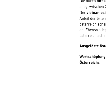
Die durch
direk
stieg zwischen
Der
vietnamesi
Anteil der öste
österreichisch
an. Ebenso stie
österreichische
Ausgelöste öst
Wertschöpfung 
Österreichs