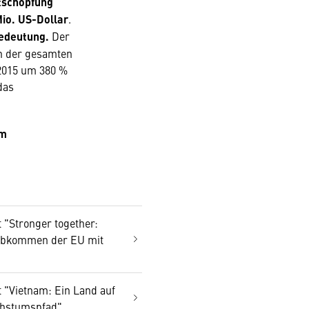
rtschöpfung
Mio. US-Dollar
.
edeutung.
Der
an der gesamten
 2015 um 380 %
das
am
 "Stronger together:
abkommen der EU mit
 "Vietnam: Ein Land auf
hstumspfad"