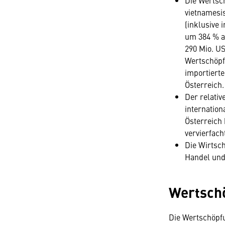
Die Wertsc
vietnamesi
(inklusive 
um 384 % a
290 Mio. US
Wertschöpf
importierte
Österreich.
Der relativ
internatio
Österreich 
vervierfach
Die Wirtsc
Handel und
Wertschö
Die Wertschöpfu