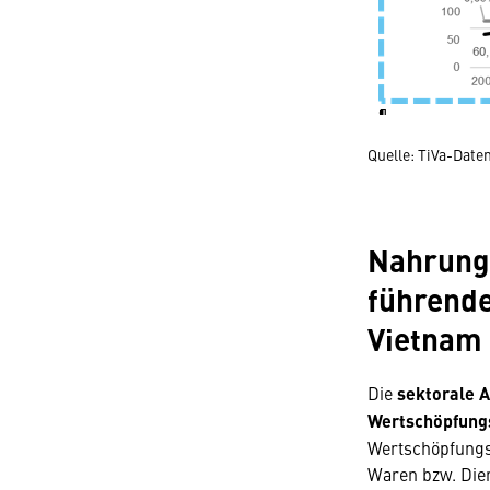
Quelle: TiVa-Dat
Nahrungs
führende
Vietnam
Die
sektorale 
Wertschöpfung
Wertschöpfungs
Waren bzw. Dien