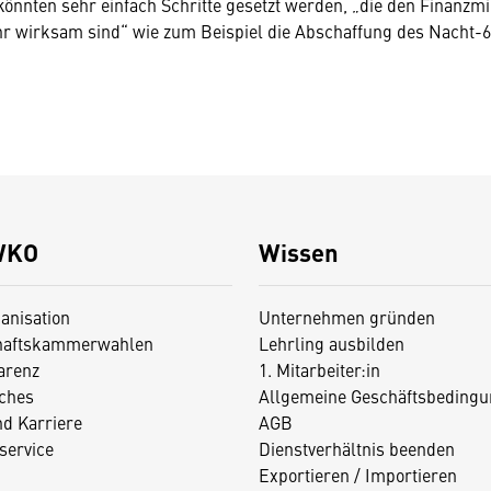
könnten sehr einfach Schritte gesetzt werden, „die den Finanzmi
hr wirksam sind“ wie zum Beispiel die Abschaffung des Nacht-6
WKO
Wissen
anisation
Unternehmen gründen
haftskammerwahlen
Lehrling ausbilden
arenz
1. Mitarbeiter:in
iches
Allgemeine Geschäftsbedingu
nd Karriere
AGB
service
Dienstverhältnis beenden
Exportieren / Importieren