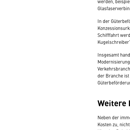
werden, beispi
Glasfaserverbi
In der Güterbef
Konzessionsurku
Schifffahrt wer
Kugelschreiber“
Insgesamt hande
Modernisierung
Verkehrsbranche
der Branche ist
Güterbeförderu
Weitere
Neben der imme
Kosten zu, nich