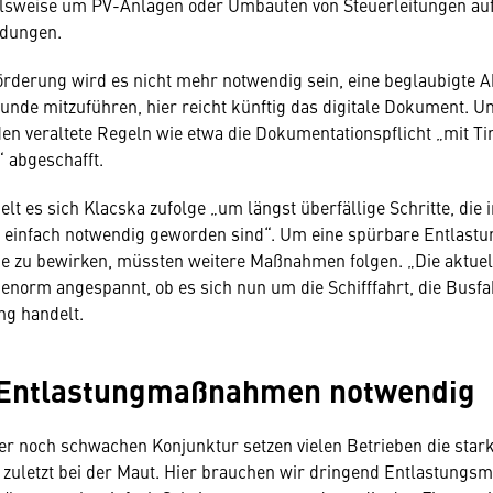
elsweise um PV-Anlagen oder Umbauten von Steuerleitungen au
ndungen.
örderung wird es nicht mehr notwendig sein, eine beglaubigte A
nde mitzuführen, hier reicht künftig das digitale Dokument. Un
den veraltete Regeln wie etwa die Dokumentationspflicht „mit Ti
 abgeschafft.
lt es sich Klacska zufolge „um längst überfällige Schritte, die 
 einfach notwendig geworden sind“. Um eine spürbare Entlastu
 zu bewirken, müssten weitere Maßnahmen folgen. „Die aktuelle
 enorm angespannt, ob es sich nun um die Schifffahrt, die Busfa
ng handelt.
 Entlastungmaßnahmen notwendig
r noch schwachen Konjunktur setzen vielen Betrieben die star
t zuletzt bei der Maut. Hier brauchen wir dringend Entlastung