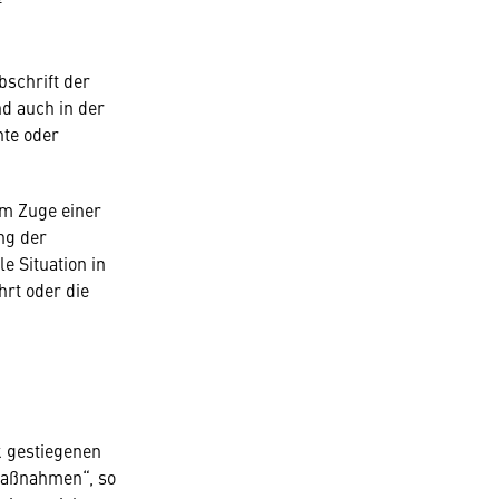
f
bschrift der
d auch in der
nte oder
im Zuge einer
ng der
 Situation in
hrt oder die
k gestiegenen
smaßnahmen“, so