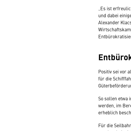
„Es ist erfreul
und dabei einig
Alexander Klac
Wirtschaftskam
Entbürokratisie
Entbürok
Positiv sei vor
für die Schifffa
Güterbeförderu
So sollen etwa
werden, im Ber
erheblich besch
Für die Seilbah