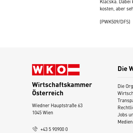
Klacska. Dabei 
kosten, aber se
(PWK509/DFS)
Die 
Wirtschaftskammer
Die Org
Österreich
Wirtsc
D
Transp
Wiedner Hauptstraße 63
i
Rechtl
1045 Wien
Jobs u
e
Medien
s
+43 5 90900 0
e