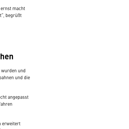
 ernst macht
t“, begrüßt
chen
gt wurden und
nbahnen und die
echt angepasst
fahren
 erweitert