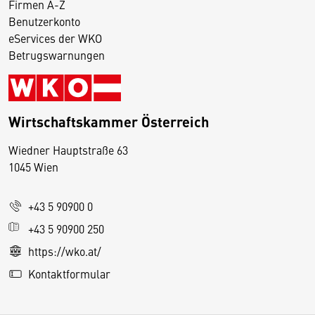
Firmen A-Z
Benutzerkonto
eServices der WKO
Betrugswarnungen
Wirtschaftskammer Österreich
Wiedner Hauptstraße 63
D
1045 Wien
i
e
+43 5 90900 0
s
e
+43 5 90900 250
S
https://wko.at/
e
Kontaktformular
it
e