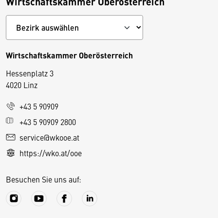
Wirtschaftskammer Oberösterreich
Wirtschaftskammer Oberösterreich
Hessenplatz 3
4020 Linz
+43 5 90909
D
+43 5 90909 2800
i
service@wkooe.at
e
https://wko.at/ooe
s
e
Besuchen Sie uns auf:
S
e
it