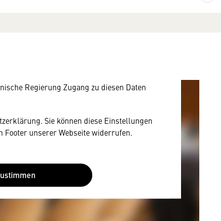
mung
rnen Inhalt anzeigen. Dafür benötigen wir
owser personenbezogene technische Daten zu
mit US-amerikanischen Anbietern austauscht.
EU-Datenschutzrecht angemessenen Schutzniveau
nische Regierung Zugang zu diesen Daten
utzerklärung. Sie können diese Einstellungen
im Footer unserer Webseite widerrufen.
Zustimmen