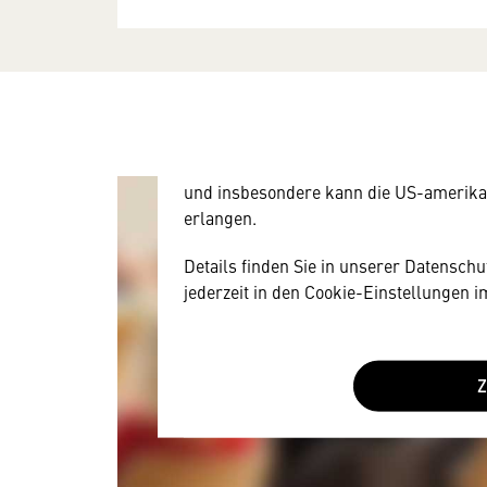
Wir benötigen Ihre Zustim
Hier würden wir Ihnen gerne einen exte
allerdings Ihre Zustimmung, da Ihr Br
Geräten und Nutzerverhalten mitunter 
Diese Daten unterliegen keinem dem 
und insbesondere kann die US-amerika
erlangen.
Details finden Sie in unserer Datensch
jederzeit in den Cookie-Einstellungen 