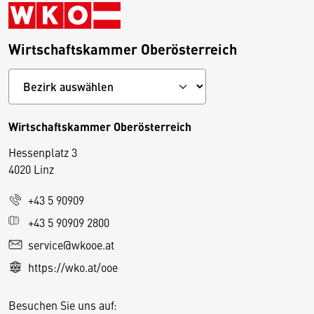
Wirtschaftskammer Oberösterreich
Wirtschaftskammer Oberösterreich
Hessenplatz 3
4020 Linz
+43 5 90909
D
+43 5 90909 2800
i
service@wkooe.at
e
https://wko.at/ooe
s
e
Besuchen Sie uns auf:
S