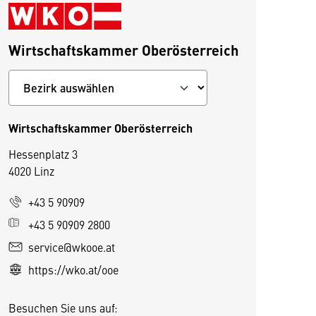
Wirtschaftskammer Oberösterreich
Wirtschaftskammer Oberösterreich
Hessenplatz 3
4020 Linz
+43 5 90909
+43 5 90909 2800
D
service@wkooe.at
i
https://wko.at/ooe
e
s
Besuchen Sie uns auf:
e