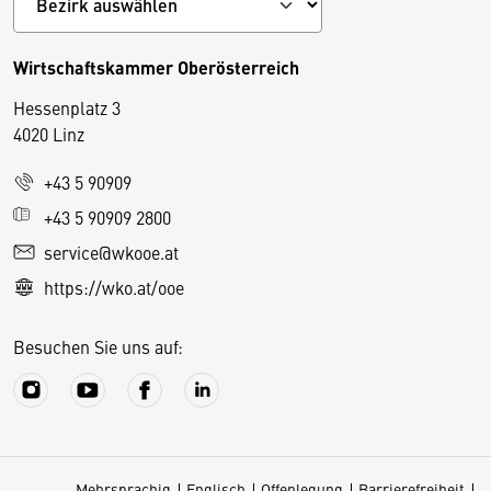
Wirtschaftskammer Oberösterreich
Hessenplatz 3
4020 Linz
+43 5 90909
D
+43 5 90909 2800
i
service@wkooe.at
e
https://wko.at/ooe
s
e
Besuchen Sie uns auf:
S
e
it
e
v
Mehrsprachig
Englisch
Offenlegung
Barrierefreiheit