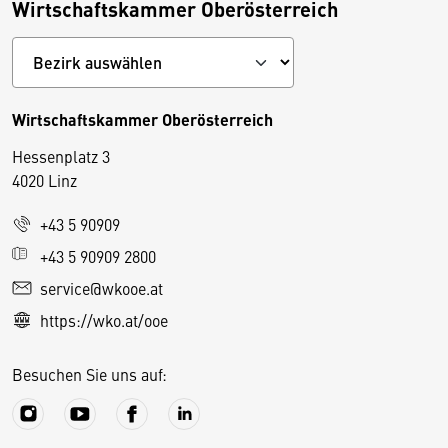
Wirtschaftskammer Oberösterreich
Wirtschaftskammer Oberösterreich
Hessenplatz 3
4020 Linz
+43 5 90909
D
+43 5 90909 2800
i
service@wkooe.at
e
https://wko.at/ooe
s
e
Besuchen Sie uns auf:
S
e
it