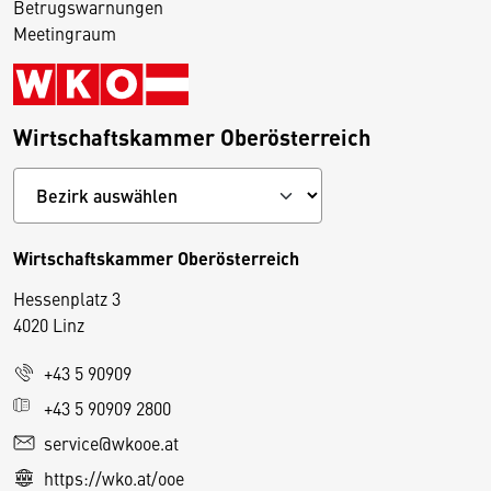
Betrugswarnungen
Meetingraum
Wirtschaftskammer Oberösterreich
Wirtschaftskammer Oberösterreich
Hessenplatz 3
4020 Linz
+43 5 90909
D
+43 5 90909 2800
i
service@wkooe.at
e
https://wko.at/ooe
s