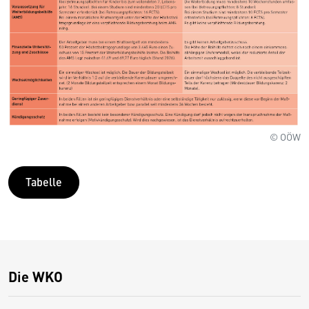
© OÖW
Tabelle
Die WKO