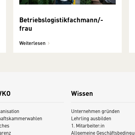
Betriebslogistikfachmann/-
frau
Weiterlesen
WKO
Wissen
anisation
Unternehmen gründen
haftskammerwahlen
Lehrling ausbilden
iches
1. Mitarbeiter:in
arenz
Allgemeine Geschäftsbedingu