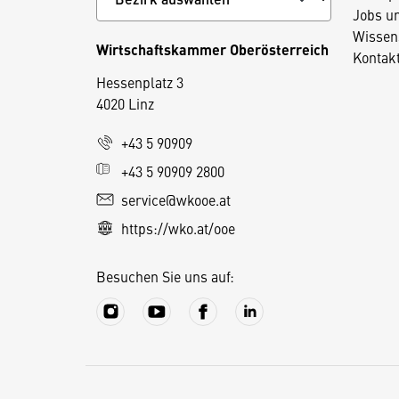
Jobs u
Wissen
Wirtschaftskammer Oberösterreich
Kontak
Hessenplatz 3
4020 Linz
D
+43 5 90909
i
+43 5 90909 2800
e
service@wkooe.at
s
https://wko.at/ooe
e
S
Besuchen Sie uns auf:
e
it
e
v
e