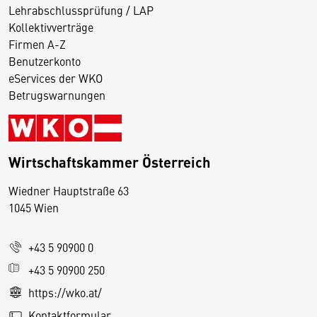
Lehrabschlussprüfung / LAP
Kollektivverträge
Firmen A-Z
Benutzerkonto
eServices der WKO
Betrugswarnungen
Wirtschaftskammer Österreich
Wiedner Hauptstraße 63
D
1045 Wien
i
e
+43 5 90900 0
s
e
+43 5 90900 250
S
https://wko.at/
e
Kontaktformular