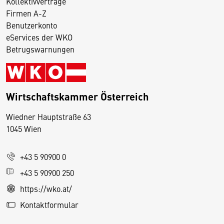
Kollektivverträge
Firmen A-Z
Benutzerkonto
eServices der WKO
Betrugswarnungen
Wirtschaftskammer Österreich
Wiedner Hauptstraße 63
D
1045 Wien
i
e
+43 5 90900 0
s
e
+43 5 90900 250
S
https://wko.at/
e
Kontaktformular
it