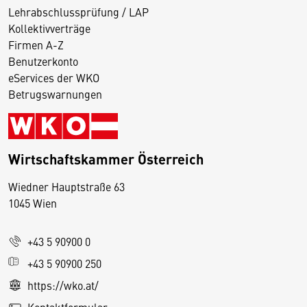
Lehrabschlussprüfung / LAP
Kollektivverträge
Firmen A-Z
Benutzerkonto
eServices der WKO
Betrugswarnungen
Wirtschaftskammer Österreich
Wiedner Hauptstraße 63
D
1045 Wien
i
e
+43 5 90900 0
s
e
+43 5 90900 250
S
https://wko.at/
e