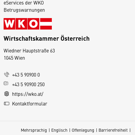
eServices der WKO
Betrugswarnungen
Wirtschaftskammer Österreich
Wiedner Hauptstraße 63
D
1045 Wien
i
e
+43 5 90900 0
s
e
+43 5 90900 250
S
https://wko.at/
e
Kontaktformular
it
e
v
Mehrsprachig
Englisch
Offenlegung
Barrierefreiheit
e