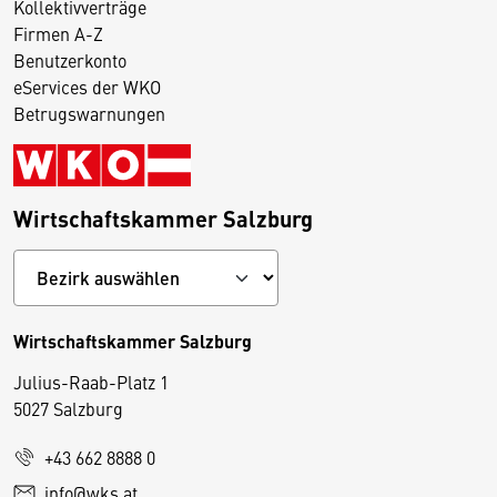
Kollektivverträge
Firmen A-Z
Benutzerkonto
eServices der WKO
Betrugswarnungen
Wirtschaftskammer Salzburg
Wirtschaftskammer Salzburg
Julius-Raab-Platz 1
5027 Salzburg
D
+43 662 8888 0
i
info@wks.at