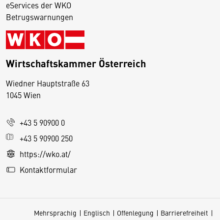
eServices der WKO
Betrugswarnungen
Wirtschaftskammer Österreich
Wiedner Hauptstraße 63
D
1045 Wien
i
e
+43 5 90900 0
s
e
+43 5 90900 250
S
https://wko.at/
e
Kontaktformular
it
e
v
Mehrsprachig
Englisch
Offenlegung
Barrierefreiheit
e