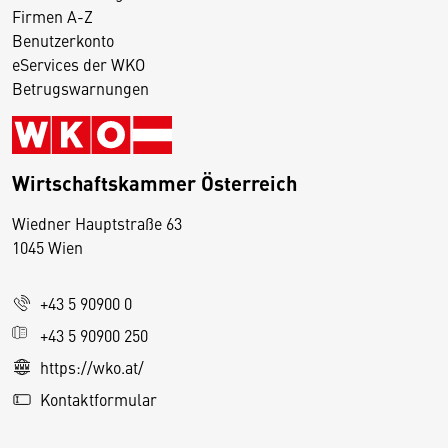
Firmen A-Z
Benutzerkonto
eServices der WKO
Betrugswarnungen
Wirtschaftskammer Österreich
Wiedner Hauptstraße 63
D
1045 Wien
i
e
+43 5 90900 0
s
e
+43 5 90900 250
S
https://wko.at/
e
Kontaktformular
it
e