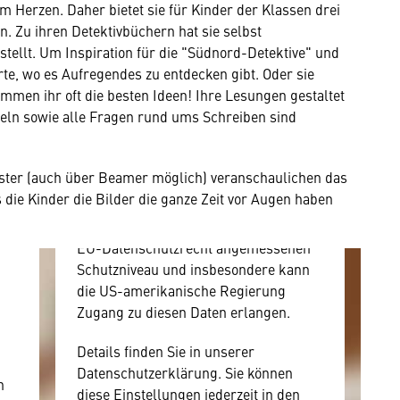
Zustimmung
m Herzen. Daher bietet sie für Kinder der Klassen drei
n. Zu ihren Detektivbüchern hat sie selbst
stellt. Um Inspiration für die "Südnord-Detektive" und
Hier würden wir Ihnen gerne einen
rte, wo es Aufregendes zu entdecken gibt. Oder sie
externen Inhalt anzeigen. Dafür
men ihr oft die besten Ideen! Ihre Lesungen gestaltet
benötigen wir allerdings Ihre
fteln sowie alle Fragen rund ums Schreiben sind
Zustimmung, da Ihr Browser
personenbezogene technische Daten
zu Geräten und Nutzerverhalten
oster (auch über Beamer möglich) veranschaulichen das
mitunter mit US-amerikanischen
die Kinder die Bilder die ganze Zeit vor Augen haben
Anbietern austauscht.
Diese Daten unterliegen keinem dem
EU-Datenschutzrecht angemessenen
Schutzniveau und insbesondere kann
die US-amerikanische Regierung
Zugang zu diesen Daten erlangen.
Details finden Sie in unserer
Datenschutzerklärung. Sie können
n
diese Einstellungen jederzeit in den