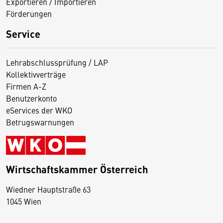
Exportieren / Importieren
Förderungen
Service
Lehrabschlussprüfung / LAP
Kollektivverträge
Firmen A-Z
Benutzerkonto
eServices der WKO
Betrugswarnungen
Wirtschaftskammer Österreich
Wiedner Hauptstraße 63
D
1045 Wien
i
e