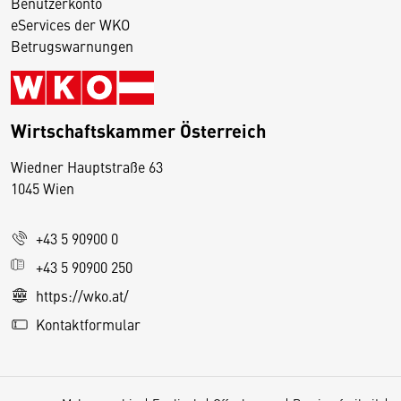
Benutzerkonto
eServices der WKO
Betrugswarnungen
Wirtschaftskammer Österreich
Wiedner Hauptstraße 63
D
1045 Wien
i
e
+43 5 90900 0
s
e
+43 5 90900 250
S
https://wko.at/
e
Kontaktformular
it
e
v