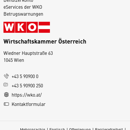
eServices der WKO
Betrugswarnungen
Wirtschaftskammer Österreich
Wiedner Hauptstraße 63
D
1045 Wien
i
e
+43 5 90900 0
s
e
+43 5 90900 250
S
https://wko.at/
e
Kontaktformular
it
e
v
Mehrsprachig
Englisch
Offenlegung
Barrierefreiheit