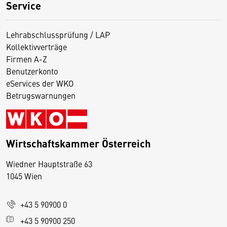
Service
Lehrabschlussprüfung / LAP
Kollektivverträge
Firmen A-Z
Benutzerkonto
eServices der WKO
Betrugswarnungen
Wirtschaftskammer Österreich
Wiedner Hauptstraße 63
D
1045 Wien
i
e
+43 5 90900 0
s
e
+43 5 90900 250