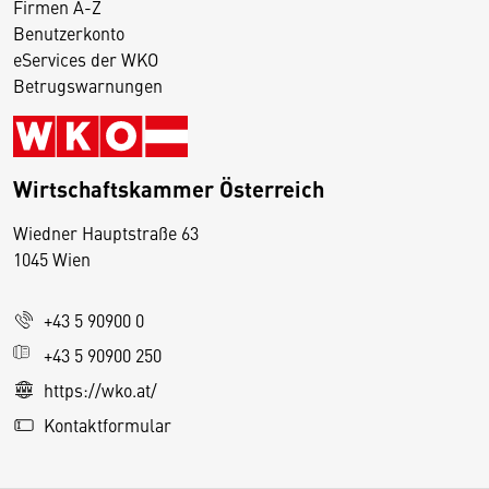
Firmen A-Z
Benutzerkonto
eServices der WKO
Betrugswarnungen
Wirtschaftskammer Österreich
Wiedner Hauptstraße 63
D
1045 Wien
i
e
+43 5 90900 0
s
e
+43 5 90900 250
S
https://wko.at/
e
Kontaktformular
it
e