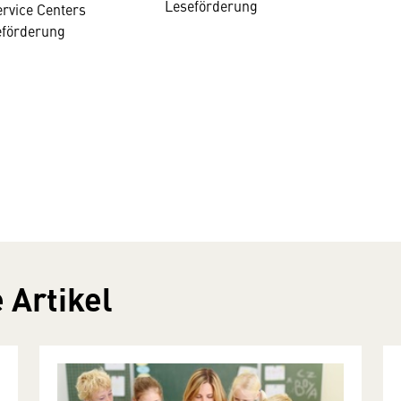
Leseförderung
ervice Centers
eförderung
 Artikel