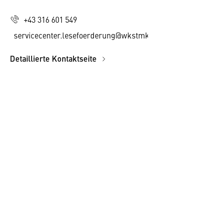
+43 316 601 549
servicecenter.lesefoerderung@wkstmk.at
Detaillierte Kontaktseite