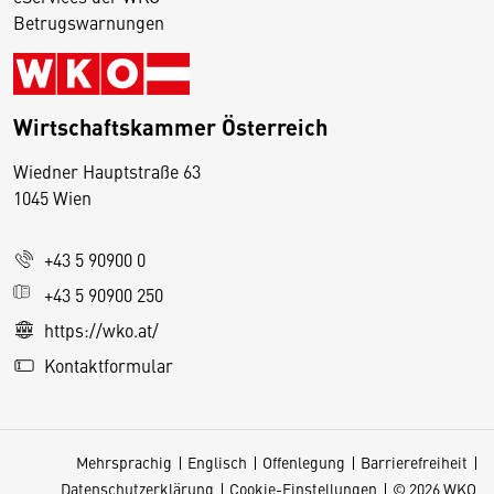
Betrugswarnungen
Wirtschaftskammer Österreich
Wiedner Hauptstraße 63
D
1045 Wien
i
e
+43 5 90900 0
s
e
+43 5 90900 250
S
https://wko.at/
e
Kontaktformular
it
e
v
Mehrsprachig
Englisch
Offenlegung
Barrierefreiheit
e
Datenschutzerklärung
Cookie-Einstellungen
© 2026 WKO