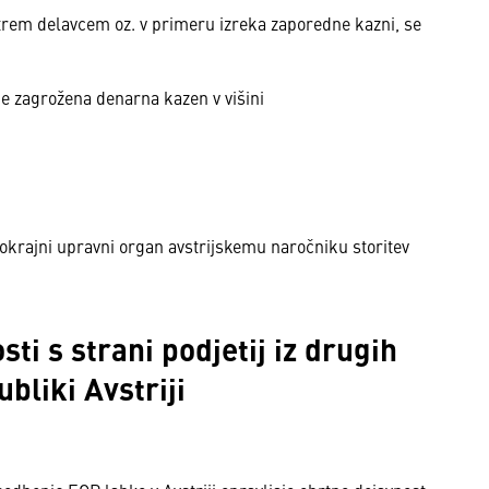
trem delavcem oz. v primeru izreka zaporedne kazni, se
je zagrožena denarna kazen v višini
krajni upravni organ avstrijskemu naročniku storitev
ti s strani podjetij iz drugih
bliki Avstriji