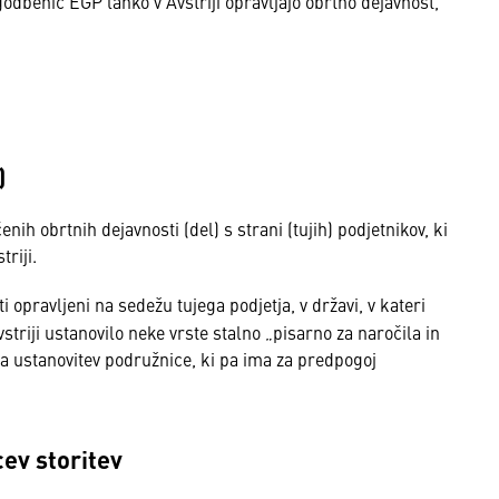
godbenic EGP lahko v Avstriji opravljajo obrtno dejavnost,
)
nih obrtnih dejavnosti (del) s strani (tujih) podjetnikov, ki
triji.
 opravljeni na sedežu tujega podjetja, v državi, v kateri
vstriji ustanovilo neke vrste stalno „pisarno za naročila in
za ustanovitev podružnice, ki pa ima za predpogoj
cev storitev