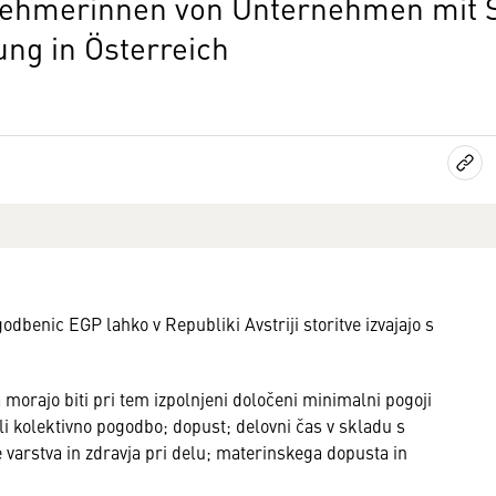
nehmerinnen von Unternehmen mit S
ung in Österreich
godbenic EGP lahko v Republiki Avstriji storitve izvajajo s
rajo biti pri tem izpolnjeni določeni minimalni pogoji
li kolektivno pogodbo; dopust; delovni čas v skladu s
varstva in zdravja pri delu; materinskega dopusta in