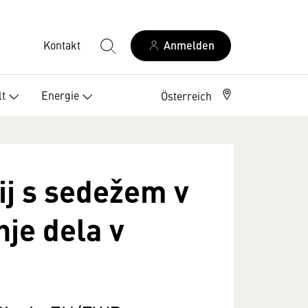
Kontakt
Anmelden
t
Energie
Österreich
ij s sedežem v
je dela v