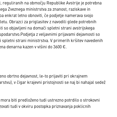
ti, reguliranih na območju Republike Avstrije je potrebna
skega Zveznega ministrstva za znanost, raziskave in
reba enkrat letno obnoviti, če podjetje namerava svojo
 letu. Obrazci za priglasitev z navodili glede potrebnih
i so objavljeni na domači spletni strani avstrijskega
spodarstvo.Podjetja z veljavnimi prijavami dejavnosti so
i spletni strani ministrstva. V primerih kršitev navedenih
ena denarna kazen v višini do 3600 €.
eno obrtno dejavnost, le-to prijaviti pri okrajnem
tvu), v čigar krajevni pristojnosti se naj bi nahajal sedež
i, mora biti predloženo tudi ustrezno potrdilo o strokovni
vati tudi v okviru postopka priznavanja poklicnih