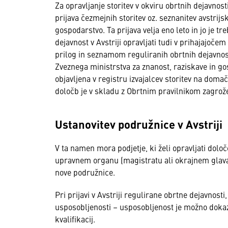
Za opravljanje storitev v okviru obrtnih dejavnos
prijava čezmejnih storitev oz. seznanitev avstrij
gospodarstvo. Ta prijava velja eno leto in jo je t
dejavnost v Avstriji opravljati tudi v prihajajočem
prilog in seznamom reguliranih obrtnih dejavnost
Zveznega ministrstva za znanost, raziskave in go
objavljena v registru izvajalcev storitev na domač
določb je v skladu z Obrtnim pravilnikom zagrož
Ustanovitev podružnice v Avstriji
V ta namen mora podjetje, ki želi opravljati določ
upravnem organu (magistratu ali okrajnem glavars
nove podružnice.
Pri prijavi v Avstriji regulirane obrtne dejavnost
usposobljenosti – usposobljenost je možno dokazo
kvalifikacij.