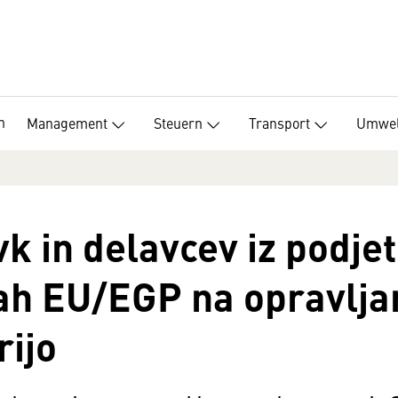
n
Management
Steuern
Transport
Umwel
k in delavcev iz podjet
ah EU/EGP na opravljan
rijo