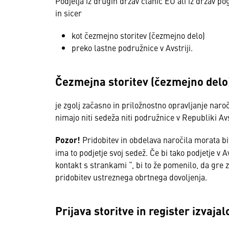
Podjetja iz drugih držav članic EU ali iz držav po
in sicer
kot čezmejno storitev (čezmejno delo)
preko lastne podružnice v Avstriji.
Čezmejna storitev (čezmejno delo
je zgolj začasno in priložnostno opravljanje naroče
nimajo niti sedeža niti podružnice v Republiki Avs
Pozor!
Pridobitev in obdelava naročila morata biti
ima to podjetje svoj sedež. Če bi tako podjetje v A
kontakt s strankami “, bi to že pomenilo, da gre 
pridobitev ustreznega obrtnega dovoljenja.
Prijava storitve in register izvajal