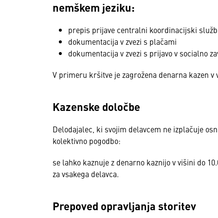
nemškem jeziku:
prepis prijave centralni koordinacijski služb
dokumentacija v zvezi s plačami
dokumentacija v zvezi s prijavo v socialno z
V primeru kršitve je zagrožena denarna kazen v v
Kazenske določbe
Delodajalec, ki svojim delavcem ne izplačuje osno
kolektivno pogodbo:
se lahko kaznuje z denarno kaznijo v višini do 10.0
za vsakega delavca.
Prepoved opravljanja storitev