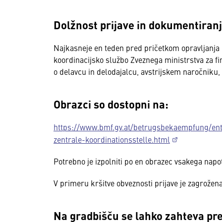
Dolžnost prijave in dokumentiran
Najkasneje en teden pred pričetkom opravljanja d
koordinacijsko službo Zveznega ministrstva za fin
o delavcu in delodajalcu, avstrijskem naročniku, pla
Obrazci so dostopni na:
https://www.bmf.gv.at/betrugsbekaempfung/en
zentrale-koordinationsstelle.html
Potrebno je izpolniti po en obrazec vsakega napo
V primeru kršitve obveznosti prijave je zagrožena
Na gradbišču se lahko zahteva pr