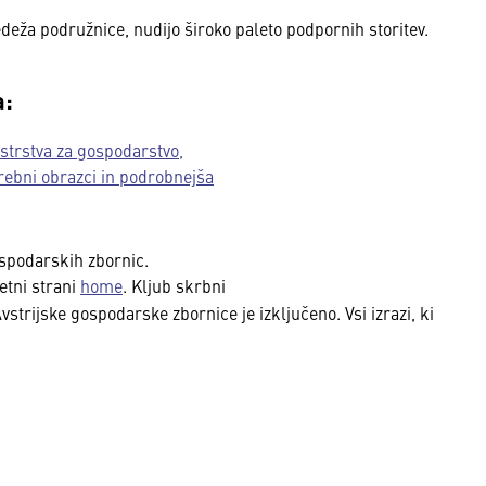
deža podružnice, nudijo široko paleto podpornih storitev.
a:
strstva za gospodarstvo,
trebni obrazci in podrobnejša
ospodarskih zbornic.
etni strani
home
. Kljub skrbni
trijske gospodarske zbornice je izključeno. Vsi izrazi, ki se na