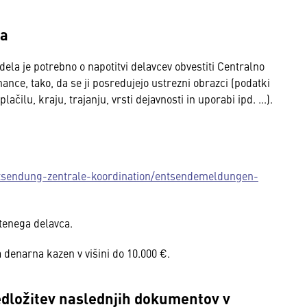
ja
ela je potrebno o napotitvi delavcev obvestiti Centralno
ance, tako, da se ji posredujejo ustrezni obrazci (podatki
čilu, kraju, trajanju, vrsti dejavnosti in uporabi ipd. ...).
tsendung-zentrale-koordination/entsendemeldungen-
tenega delavca.
 denarna kazen v višini do 10.000 €.
edložitev naslednjih dokumentov v