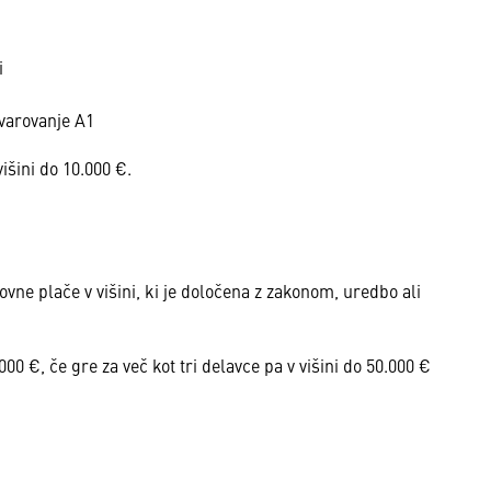
i
avarovanje A1
išini do 10.000 €.
vne plače v višini, ki je določena z zakonom, uredbo ali
00 €, če gre za več kot tri delavce pa v višini do 50.000 €