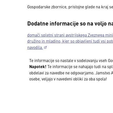
Gospodarske zbornice, pristojne glede na kraj se
Dodatne informacije so na voljo n
domači spletni strani avstrijskega Zveznega mini
družino in mladino, kjer so objavljeni tudi vsi po
navodila.
Te informacije so nastale v sodelovanju vseh G
Napotek!
Te informacije se nahajajo tudi na spl
obdelavi za navedbe ne odgovarjamo. Jamstvo Avs
osebe, veljajo v navedeni obliki za oba spola!