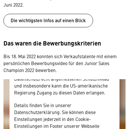
Juni 2022.
Wir benötigen Ihre Zustimmung
Die wichtigsten Infos auf einen Blick
Hier würden wir Ihnen gerne einen externen
Inhalt anzeigen. Dafür benötigen wir allerdings
Das waren die Bewerbungskriterien
Ihre Zustimmung, da Ihr Browser
personenbezogene technische Daten zu Geräten
Bis 18. Mai 2022 konnten sich Verkaufstalente mit einem
und Nutzerverhalten mitunter mit US-
persönlichen Bewerbungsvideo für den Junior Sales
amerikanischen Anbietern austauscht.
Champion 2022 bewerben.
Diese Daten unterliegen keinem dem EU-
Datenschutzrecht angemessenen Schutzniveau
und insbesondere kann die US-amerikanische
Regierung Zugang zu diesen Daten erlangen.
Details finden Sie in unserer
Datenschutzerklärung. Sie können diese
Einstellungen jederzeit in den Cookie-
Einstellungen im Footer unserer Webseite