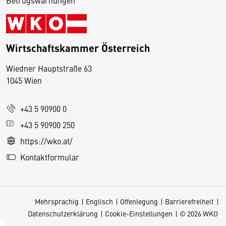
Wirtschaftskammer Österreich
Wiedner Hauptstraße 63
D
1045 Wien
i
e
+43 5 90900 0
s
e
+43 5 90900 250
S
https://wko.at/
e
Kontaktformular
it
e
v
Mehrsprachig
Englisch
Offenlegung
Barrierefreiheit
e
Datenschutzerklärung
Cookie-Einstellungen
© 2026 WKO
r