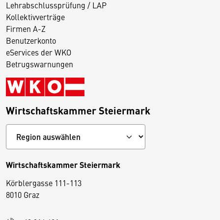
Lehrabschlussprüfung / LAP
Kollektivverträge
Firmen A-Z
Benutzerkonto
eServices der WKO
Betrugswarnungen
Wirtschaftskammer Steiermark
Wirtschaftskammer Steiermark
Körblergasse 111-113
D
8010 Graz
i
e