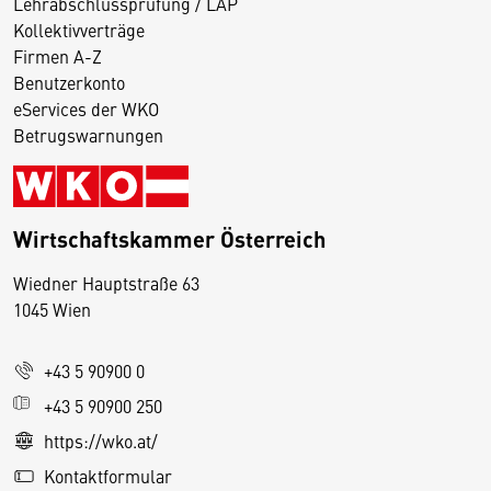
Lehrabschlussprüfung / LAP
Kollektivverträge
Firmen A-Z
Benutzerkonto
eServices der WKO
Betrugswarnungen
Wirtschaftskammer Österreich
Wiedner Hauptstraße 63
D
1045 Wien
i
e
+43 5 90900 0
s
e
+43 5 90900 250
S
https://wko.at/
e
Kontaktformular