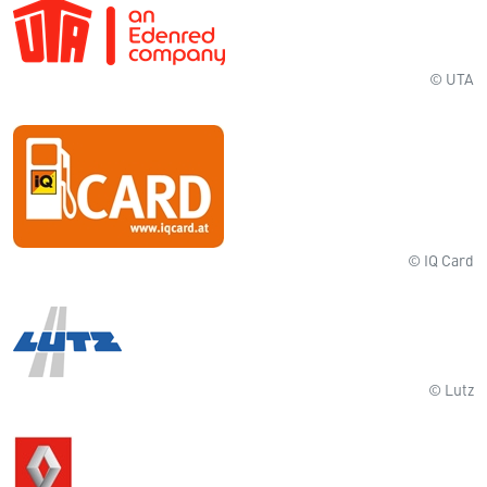
© UTA
© IQ Card
© Lutz