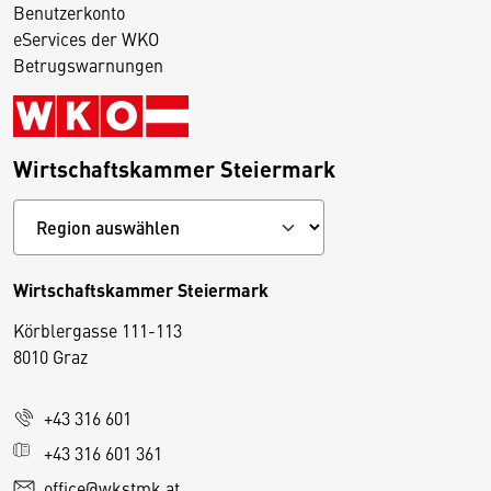
Benutzerkonto
eServices der WKO
Betrugswarnungen
Wirtschaftskammer Steiermark
Wirtschaftskammer Steiermark
Körblergasse 111-113
D
8010 Graz
i
e
+43 316 601
s
e
+43 316 601 361
S
office@wkstmk.at