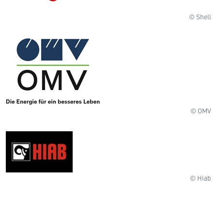
© Shell
© OMV
© Hiab