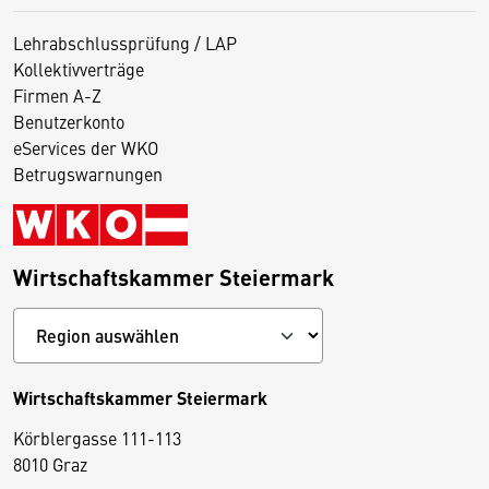
Lehrabschlussprüfung / LAP
Kollektivverträge
Firmen A-Z
Benutzerkonto
eServices der WKO
Betrugswarnungen
Wirtschaftskammer Steiermark
Wirtschaftskammer Steiermark
Körblergasse 111-113
D
8010 Graz
i