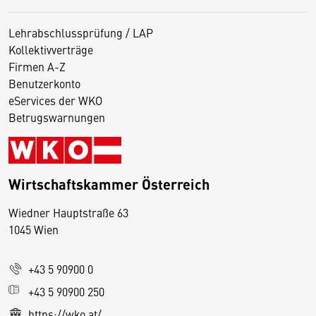
Lehrabschlussprüfung / LAP
Kollektivverträge
Firmen A-Z
Benutzerkonto
eServices der WKO
Betrugswarnungen
Wirtschaftskammer Österreich
Wiedner Hauptstraße 63
D
1045 Wien
i
e
+43 5 90900 0
s
e
+43 5 90900 250
S
https://wko.at/