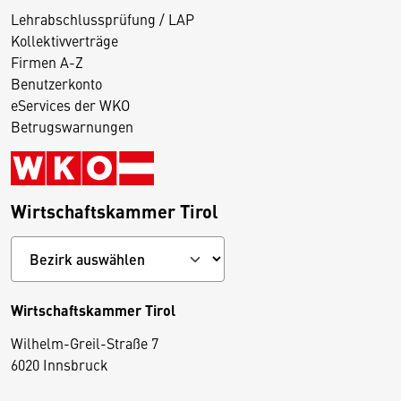
Lehrabschlussprüfung / LAP
Kollektivverträge
Firmen A-Z
Benutzerkonto
eServices der WKO
Betrugswarnungen
Wirtschaftskammer Tirol
Wirtschaftskammer Tirol
Wilhelm-Greil-Straße 7
D
6020 Innsbruck
i
e