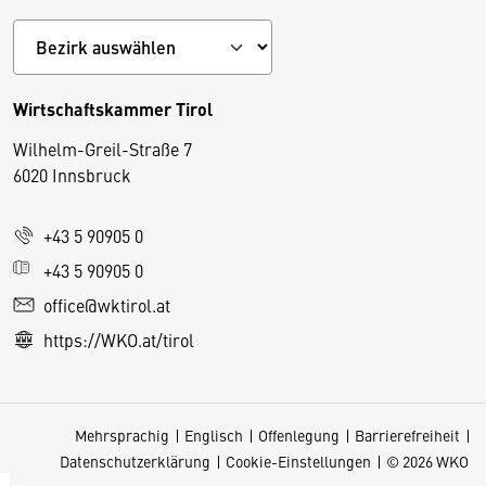
Wirtschaftskammer Tirol
Wilhelm-Greil-Straße 7
D
6020 Innsbruck
i
e
+43 5 90905 0
s
e
+43 5 90905 0
S
office@wktirol.at
e
https://WKO.at/tirol
it
e
v
Mehrsprachig
Englisch
Offenlegung
Barrierefreiheit
e
Datenschutzerklärung
Cookie-Einstellungen
© 2026 WKO
r