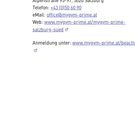
Alpenstraße 95-97, 5020 Salzburg
Telefon:
+43 (0)50 60 90
eMail:
office@mygym-prime.at
Web:
www.mygym-prime.at/mygym-prime-
salzburg-sued
Anmeldung unter:
www.mygym-prime.at/beacti