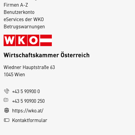
Firmen A-Z
Benutzerkonto
eServices der WKO
Betrugswarnungen
Wirtschaftskammer Österreich
Wiedner Hauptstraße 63
D
1045 Wien
i
e
+43 5 90900 0
s
e
+43 5 90900 250
S
https://wko.at/
e
Kontaktformular
it
e