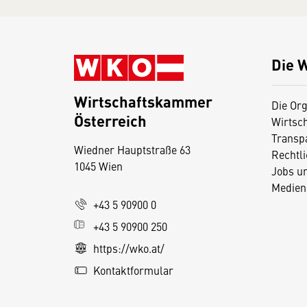
Die 
Wirtschaftskammer
Die Org
Österreich
Wirtsc
D
Transp
Wiedner Hauptstraße 63
i
Rechtl
1045 Wien
Jobs u
e
Medien
s
+43 5 90900 0
e
+43 5 90900 250
S
e
https://wko.at/
it
Kontaktformular
e
v