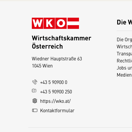
Die 
Wirtschaftskammer
Die Org
Österreich
Wirtsc
D
Transp
Wiedner Hauptstraße 63
i
Rechtl
1045 Wien
Jobs u
e
Medien
s
+43 5 90900 0
e
+43 5 90900 250
S
e
https://wko.at/
it
Kontaktformular
e
v