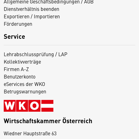
Allgemeine Geschäftsbedingungen / AGB
Dienstverhältnis beenden
Exportieren / Importieren
Förderungen
Service
Lehrabschlussprüfung / LAP
Kollektivverträge
Firmen A-Z
Benutzerkonto
eServices der WKO
Betrugswarnungen
Wirtschaftskammer Österreich
Wiedner Hauptstraße 63
D