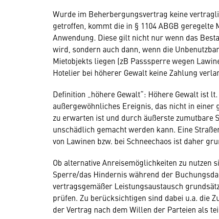
Wurde im Beherbergungsvertrag keine vertragli
getroffen, kommt die in § 1104 ABGB geregelte M
Anwendung. Diese gilt nicht nur wenn das Best
wird, sondern auch dann, wenn die Unbenutzbar
Mietobjekts liegen (zB Passsperre wegen Lawine
Hotelier bei höherer Gewalt keine Zahlung verlan
Definition „höhere Gewalt“: Höhere Gewalt ist l
außergewöhnliches Ereignis, das nicht in einer
zu erwarten ist und durch äußerste zumutbare S
unschädlich gemacht werden kann. Eine Straß
von Lawinen bzw. bei Schneechaos ist daher grun
Ob alternative Anreisemöglichkeiten zu nutzen si
Sperre/das Hindernis während der Buchungsdau
vertragsgemäßer Leistungsaustausch grundsätzlich
prüfen. Zu berücksichtigen sind dabei u.a. die 
der Vertrag nach dem Willen der Parteien als tei