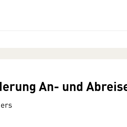
derung An- und Abreis
iers