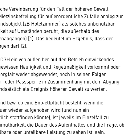
che Vereinbarung für den Fall der höheren Gewalt
ietzinsbefreiung für außerordentliche Zufälle analog zur
andsobjekt (zB Hotelzimmer) als solches unbenutzbar
keit auf Umständen beruht, die außerhalb des
nabgängen) [1]. Das bedeutet im Ergebnis, dass der
gen darf [2].
t. OGH ein von außen her auf den Betrieb einwirkendes
 gewissen Häufigkeit und Regelmäßigkeit vorkommt oder
orgfalt weder abgewendet, noch in seinen Folgen
en- oder Passsperre in Zusammenhang mit dem Abgang
dsätzlich als Ereignis höherer Gewalt zu werten.
nd bzw. ob eine Entgeltpflicht besteht, wenn die
er wieder aufgehoben wird (und nun ein
 stattfinden könnte), ist jeweils im Einzelfall zu
Zumutbarkeit, die Dauer des Aufenthaltes und die Frage, ob
lbare oder unteilbare Leistung zu sehen ist, sein.