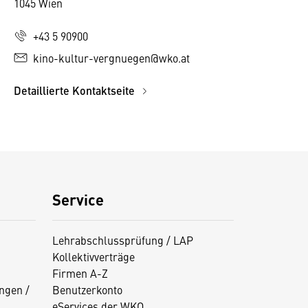
1045 Wien
+43 5 90900
kino-kultur-vergnuegen@wko.at
Detaillierte Kontaktseite
Service
Lehrabschlussprüfung / LAP
Kollektivverträge
Firmen A-Z
ngen /
Benutzerkonto
eServices der WKO