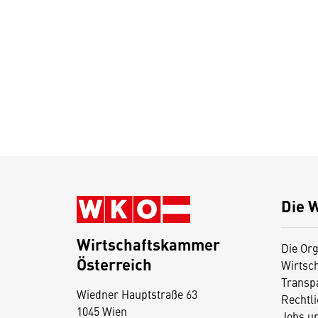
Die 
Wirtschaftskammer
Die Org
Österreich
Wirtsc
D
Transp
Wiedner Hauptstraße 63
i
Rechtl
1045 Wien
Jobs u