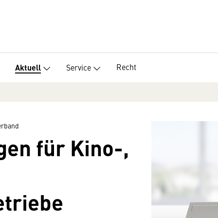
Recht
Service
Aktuell
erband
en für Kino-,
etriebe