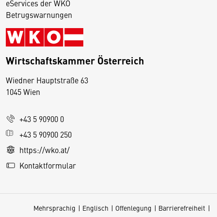
eServices der WKO
Betrugswarnungen
Wirtschaftskammer Österreich
Wiedner Hauptstraße 63
D
1045 Wien
i
e
+43 5 90900 0
s
e
+43 5 90900 250
S
https://wko.at/
e
Kontaktformular
it
e
v
Mehrsprachig
Englisch
Offenlegung
Barrierefreiheit
e